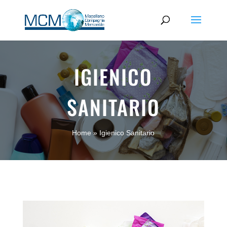
IGIENICO
SANITARIO
Home
»
Igienico Sanitario